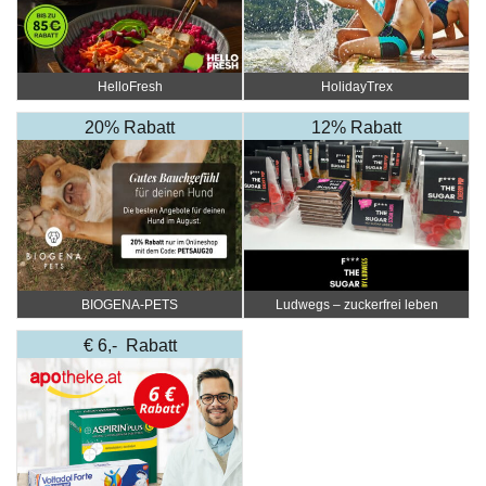
HelloFresh
HolidayTrex
20% Rabatt
12% Rabatt
BIOGENA-PETS
Ludwegs – zuckerfrei leben
€ 6,- Rabatt