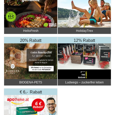
HelloFresh
HolidayTrex
20% Rabatt
12% Rabatt
BIOGENA-PETS
Ludwegs – zuckerfrei leben
€ 6,- Rabatt