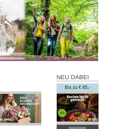
NEU DABEI
Bis zu € 85,-
Rabatt
HelloFresh