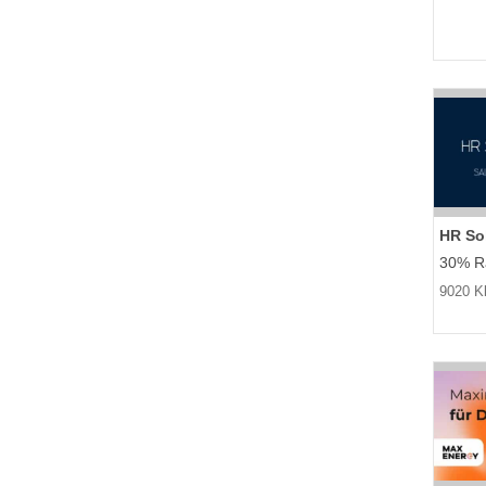
HR So
30% Ra
9020 Kl