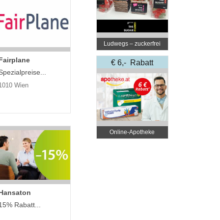
Ludwegs – zuckerfrei
leben
Fairplane
€ 6,- Rabatt
Spezialpreise...
1010 Wien
Online‑Apotheke
Hansaton
15% Rabatt...