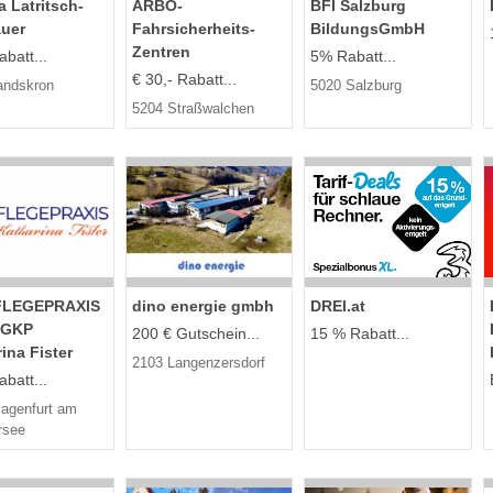
 Latritsch-
ARBÖ-
BFI Salzburg
auer
Fahrsicherheits-
BildungsGmbH
Zentren
batt...
5% Rabatt...
€ 30,- Rabatt...
andskron
5020 Salzburg
5204 Straßwalchen
FLEGEPRAXIS
dino energie gmbh
DREI.at
DGKP
200 € Gutschein...
15 % Rabatt...
ina Fister
2103 Langenzersdorf
batt...
lagenfurt am
rsee