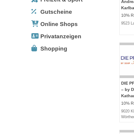
Andrea
Karlb
Gutscheine
10% Ra
Online Shops
9523 L
Privatanzeigen
Shopping
DIE P
– by 
Kathar
10% Ra
9020 K
Wörthe