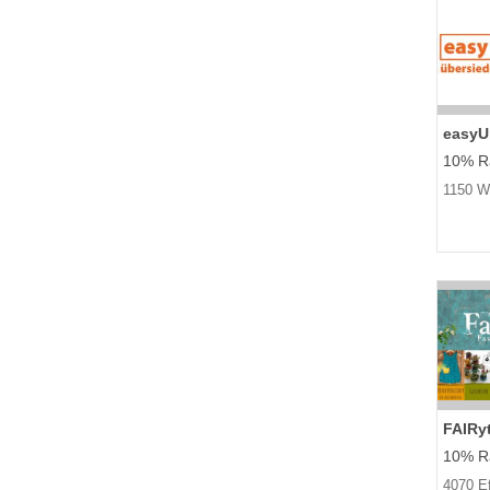
easy
10% Ra
1150 W
FAIRy
10% Ra
4070 E