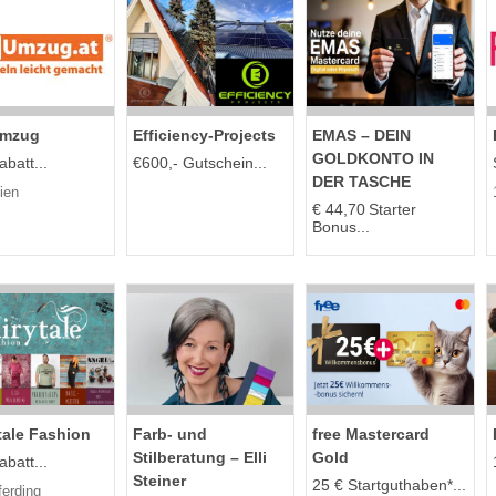
Umzug
Efficiency-Projects
EMAS – DEIN
GOLDKONTO IN
batt...
€600,- Gutschein...
DER TASCHE
ien
€ 44,70 Starter
Bonus...
tale Fashion
Farb- und
free Mastercard
Stilberatung – Elli
Gold
batt...
Steiner
25 € Startguthaben*...
ferding