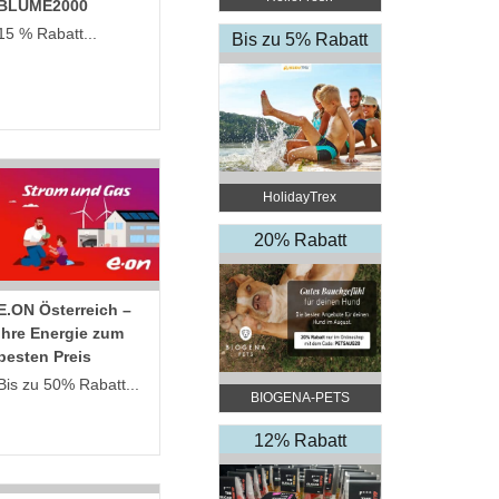
BLUME2000
15 % Rabatt...
Bis zu 5% Rabatt
HolidayTrex
20% Rabatt
E.ON Österreich –
Ihre Energie zum
besten Preis
Bis zu 50% Rabatt...
BIOGENA-PETS
12% Rabatt