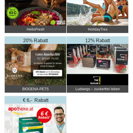
HelloFresh
HolidayTrex
20% Rabatt
12% Rabatt
BIOGENA-PETS
Ludwegs – zuckerfrei leben
€ 6,- Rabatt