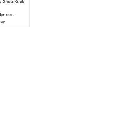
ro-Shop Köck
preise...
ien