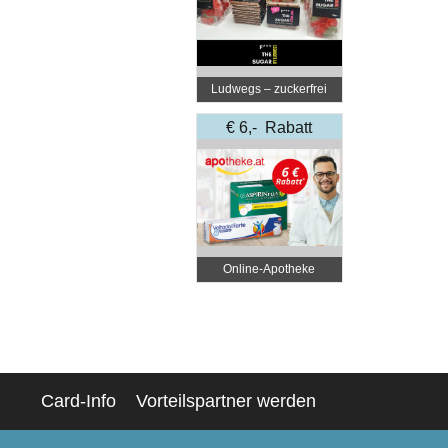
Ludwegs – zuckerfrei
leben
€ 6,- Rabatt
Online‑Apotheke
Card-Info
Vorteilspartner werden