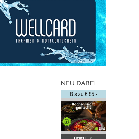
NEU DABEI
Bis zu € 85,-
Rabatt
HelloFresh