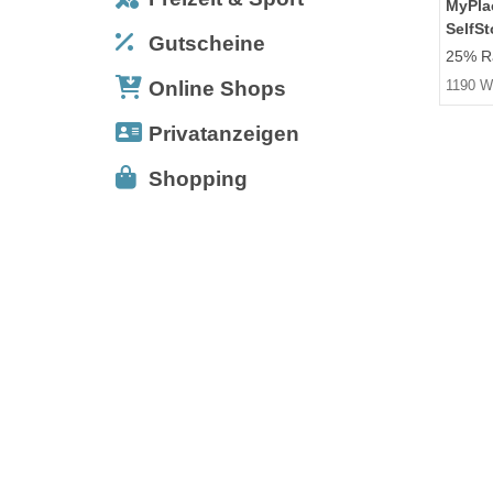
MyPla
SelfS
Gutscheine
25% Ra
Online Shops
1190 W
Privatanzeigen
Shopping