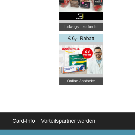
Ludwegs – zuckerfrei
leben
€ 6,- Rabatt
Online‑Apotheke
Card-Info
Vorteilspartner werden