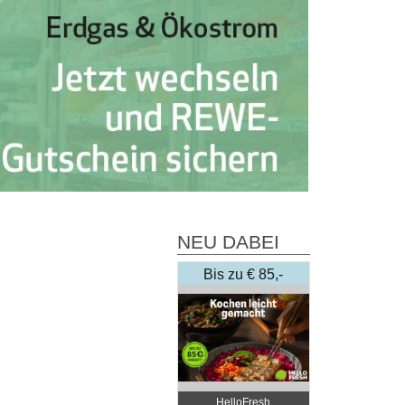
NEU DABEI
Bis zu € 85,-
Rabatt
HelloFresh