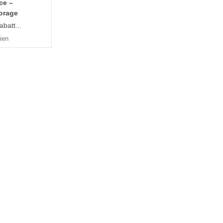
ce –
torage
batt...
ien