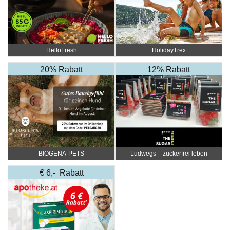
HelloFresh
HolidayTrex
20% Rabatt
12% Rabatt
BIOGENA-PETS
Ludwegs – zuckerfrei leben
€ 6,- Rabatt