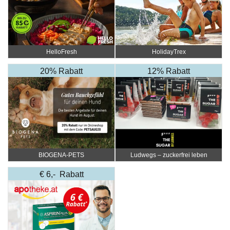
HelloFresh
HolidayTrex
20% Rabatt
12% Rabatt
BIOGENA-PETS
Ludwegs – zuckerfrei leben
€ 6,- Rabatt