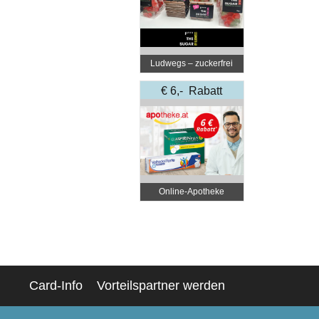
Ludwegs – zuckerfrei
leben
€ 6,- Rabatt
Online‑Apotheke
Card-Info
Vorteilspartner werden