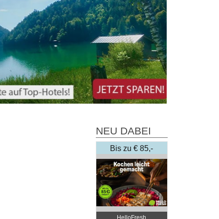
NEU DABEI
Bis zu € 85,-
Rabatt
HelloFresh