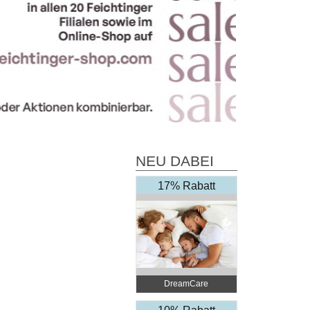
NEU DABEI
17% Rabatt
DreamCare