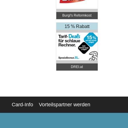
Burgl's Reformkost
15 % Rabatt
DREI.at
Card-Info
Vorteilspartner werden