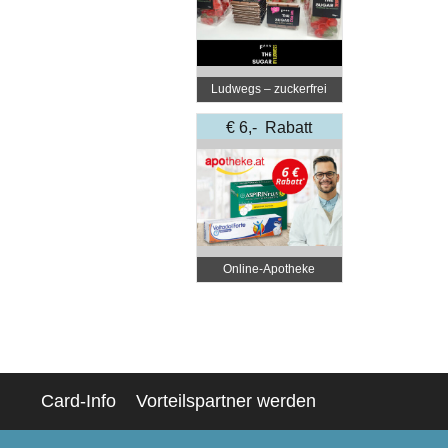
Ludwegs – zuckerfrei
leben
€ 6,- Rabatt
Online‑Apotheke
Card-Info
Vorteilspartner werden