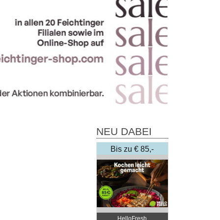
NEU DABEI
Bis zu € 85,-
Rabatt
HelloFresh